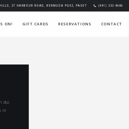
ILLS, 27 HARBOUR ROAD, BERMUDA PG02, PAGET
(441) 232-8686
S ON!
GIFT CARDS
RESERVATIONS
CONTACT
n dui.
s in