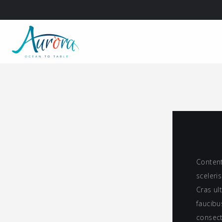
Content
sceleri
Cras ul
faucibu
consect