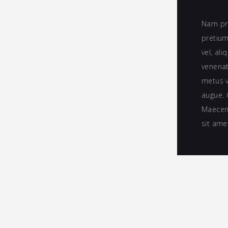
Nam pre
pretium
vel, ali
venenati
metus v
augue. 
Maecen
sit ame