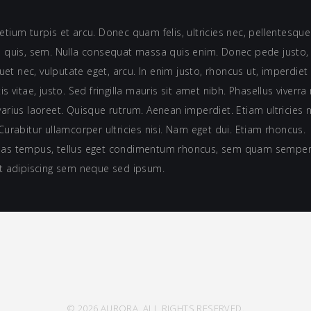
tium turpis et arcu. Donec quam felis, ultricies nec, pellentesque
 quis, sem. Nulla consequat massa quis enim. Donec pede justo, fr
quet nec, vulputate eget, arcu. In enim justo, rhoncus ut, imperdiet 
s vitae, justo. Sed fringilla mauris sit amet nibh. Phasellus viverra 
arius laoreet. Quisque rutrum. Aenean imperdiet. Etiam ultricies ni
Curabitur ullamcorper ultricies nisi. Nam eget dui. Etiam rhoncus.
as tempus, tellus eget condimentum rhoncus, sem quam semper 
t adipiscing sem neque sed ipsum.
© 2026 AURORA. ALL RIGHTS RESERVED.