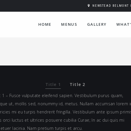
NEWSTEAD BELMONT H
HOME
MENUS
GALLERY
WHAT’
Title 1
Title 2
 1 – Fusce vulputate eleifend sapien. Vestibulum purus quam,
sque ut, mollis sed, nonummy id, metus. Nullam accumsan lorem i
tricies mi eu turpis hendrerit fringilla. Vestibulum ante ipsum primi
s orci luctus et ultrices posuere cubilia Curae; In ac dui quis mi
etuer lacinia. Nam pretium turpis et arcu.