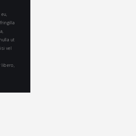
 eu,
ingilla
a,
nulla ut
si vel
libero,